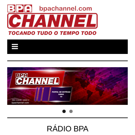
Ir
para
o
conteúdo
RÁDIO BPA