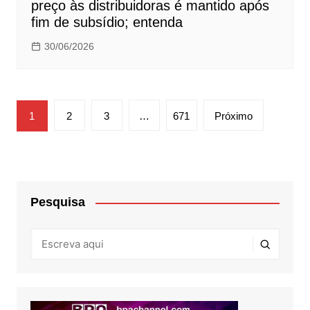
preço às distribuidoras é mantido após
fim de subsídio; entenda
30/06/2026
Navegação
1
2
3
…
671
Próximo
por
posts
Pesquisa