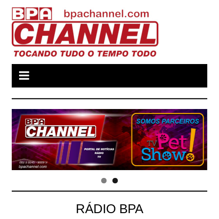
Ir
para
o
conteúdo
RÁDIO BPA