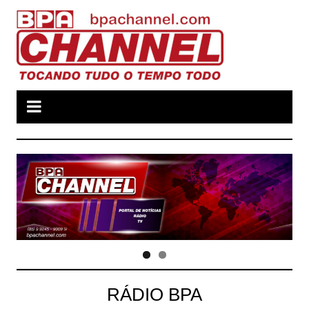
Ir
para
o
conteúdo
RÁDIO BPA