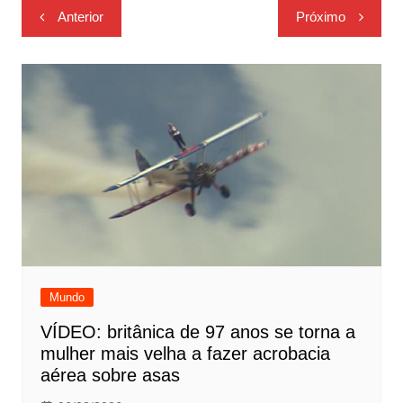
Navegação
Anterior
Próximo
de
Post
Mundo
VÍDEO: britânica de 97 anos se torna a
mulher mais velha a fazer acrobacia
aérea sobre asas