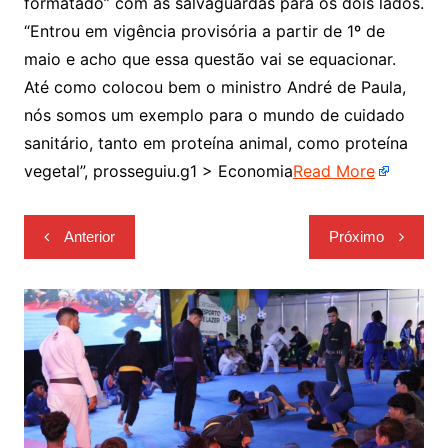
formatado” com as salvaguardas para os dois lados.
“Entrou em vigência provisória a partir de 1º de
maio e acho que essa questão vai se equacionar.
Até como colocou bem o ministro André de Paula,
nós somos um exemplo para o mundo de cuidado
sanitário, tanto em proteína animal, como proteína
vegetal”, prosseguiu.g1 > Economia
Read More
Navegação
Anterior
Próximo
de
Post