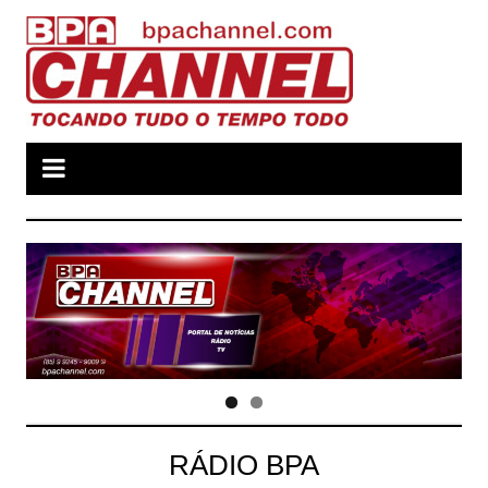
Ir
para
o
conteúdo
RÁDIO BPA