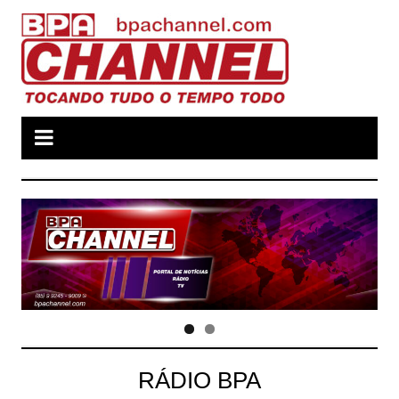
Ir
para
o
conteúdo
RÁDIO BPA