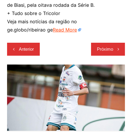
de Biasi, pela oitava rodada da Série B.
+ Tudo sobre o Tricolor
Veja mais notícias da região no
ge.globo/ribeirao ge
Read More
Navegação
Anterior
Próximo
de
Post