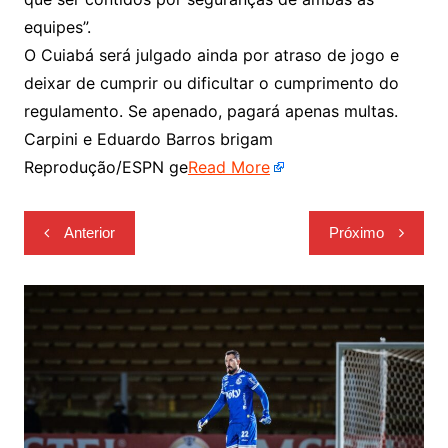
equipes”.
O Cuiabá será julgado ainda por atraso de jogo e
deixar de cumprir ou dificultar o cumprimento do
regulamento. Se apenado, pagará apenas multas.
Carpini e Eduardo Barros brigam
Reprodução/ESPN ge
Read More
Navegação
Anterior
Próximo
de
Post