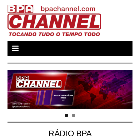
Ir
para
o
conteúdo
RÁDIO BPA