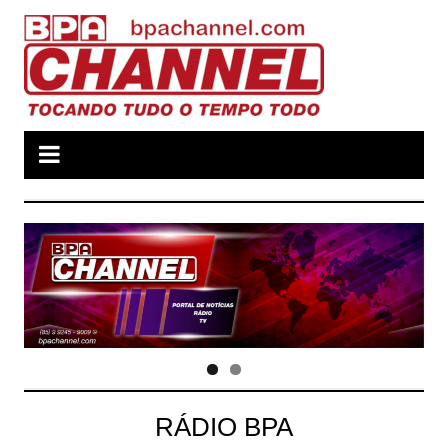
Ir
para
o
conteúdo
RÁDIO BPA