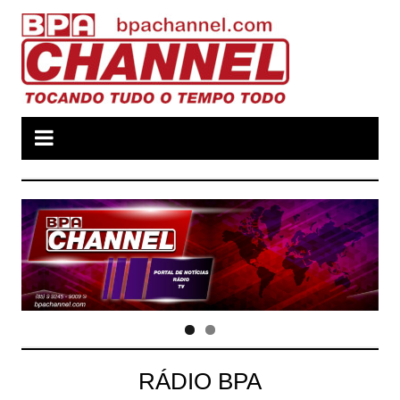
Ir
para
o
conteúdo
RÁDIO BPA