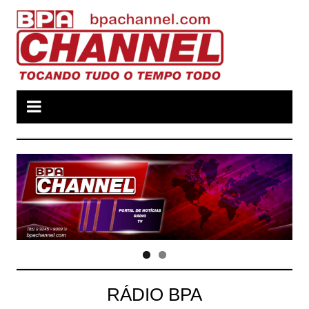
Ir
para
o
conteúdo
RÁDIO BPA