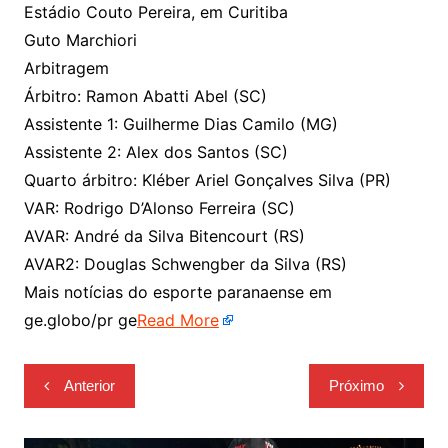
Estádio Couto Pereira, em Curitiba
Guto Marchiori
Arbitragem
Árbitro: Ramon Abatti Abel (SC)
Assistente 1: Guilherme Dias Camilo (MG)
Assistente 2: Alex dos Santos (SC)
Quarto árbitro: Kléber Ariel Gonçalves Silva (PR)
VAR: Rodrigo D’Alonso Ferreira (SC)
AVAR: André da Silva Bitencourt (RS)
AVAR2: Douglas Schwengber da Silva (RS)
Mais notícias do esporte paranaense em
ge.globo/pr ge
Read More
Navegação
Anterior
Próximo
de
Post