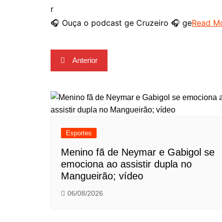
r
🎧 Ouça o podcast ge Cruzeiro 🎧 ge
Read M
Navegação
Anterior
de
Post
Esportes
Menino fã de Neymar e Gabigol se
emociona ao assistir dupla no
Mangueirão; vídeo
06/08/2026