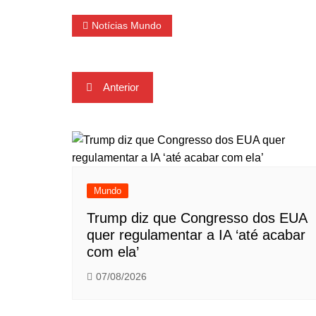
Notícias Mundo
Navegação
Anterior
de
Post
Mundo
Trump diz que Congresso dos EUA
quer regulamentar a IA ‘até acabar
com ela’
07/08/2026