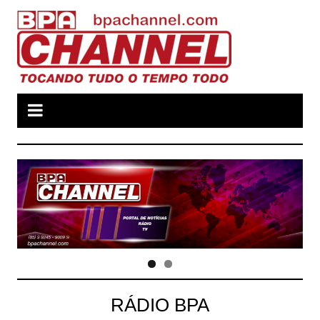
Ir
para
o
conteúdo
RÁDIO BPA