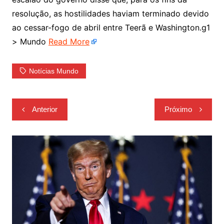
resolução, as hostilidades haviam terminado devido
ao cessar-fogo de abril entre Teerã e Washington.g1
> Mundo
Read More
Notícias Mundo
Navegação
Anterior
Próximo
de
Post