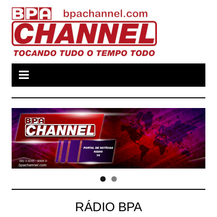
Ir
para
o
conteúdo
RÁDIO BPA