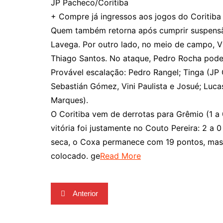
JP Pacheco/Coritiba
+ Compre já ingressos aos jogos do Coritiba
Quem também retorna após cumprir suspensão
Lavega. Por outro lado, no meio de campo, Vi
Thiago Santos. No ataque, Pedro Rocha pode 
Provável escalação: Pedro Rangel; Tinga (JP 
Sebastián Gómez, Vini Paulista e Josué; Luc
Marques).
O Coritiba vem de derrotas para Grêmio (1 a 0
vitória foi justamente no Couto Pereira: 2 a 0
seca, o Coxa permanece com 19 pontos, mas 
colocado. ge
Read More
Navegação
Anterior
de