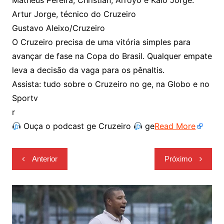
Matheus Pereira; Christian, Arroyo e Kaio Jorge.
Artur Jorge, técnico do Cruzeiro
Gustavo Aleixo/Cruzeiro
O Cruzeiro precisa de uma vitória simples para
avançar de fase na Copa do Brasil. Qualquer empate
leva a decisão da vaga para os pênaltis.
Assista: tudo sobre o Cruzeiro no ge, na Globo e no
Sportv
r
Ouça o podcast ge Cruzeiro
ge
Read More
Navegação
Anterior
Próximo
de
Post