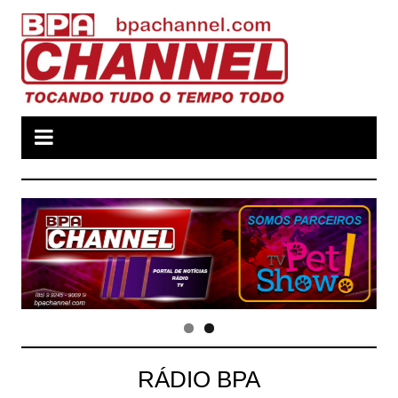
Ir
para
o
conteúdo
RÁDIO BPA