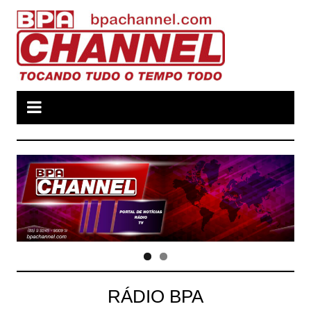
Ir
para
o
conteúdo
RÁDIO BPA