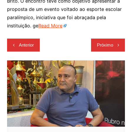
Brito. O encontro teve como objetivo apresentar a
proposta de um evento voltado ao esporte escolar
paralímpico, iniciativa que foi abraçada pela
instituição. ge
Read More
Navegação
Anterior
Próximo
de
Post