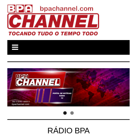
Ir
para
o
conteúdo
RÁDIO BPA