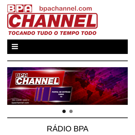
Ir
para
o
conteúdo
RÁDIO BPA