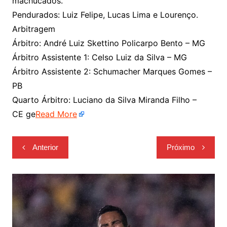
machucados.
Pendurados: Luiz Felipe, Lucas Lima e Lourenço.
Arbitragem
Árbitro: André Luiz Skettino Policarpo Bento – MG
Árbitro Assistente 1: Celso Luiz da Silva – MG
Árbitro Assistente 2: Schumacher Marques Gomes –
PB
Quarto Árbitro: Luciano da Silva Miranda Filho –
CE ge
Read More
Navegação
Anterior
Próximo
de
Post