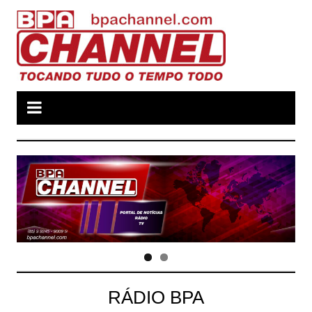
Ir
para
o
conteúdo
RÁDIO BPA