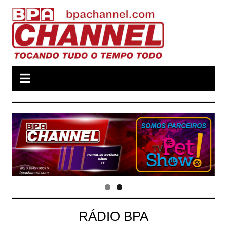
Ir
para
o
conteúdo
RÁDIO BPA