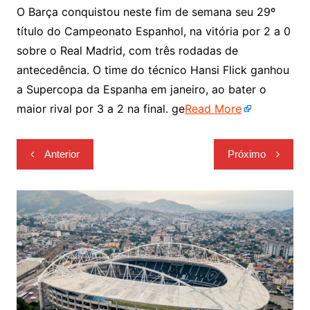
O Barça conquistou neste fim de semana seu 29º
título do Campeonato Espanhol, na vitória por 2 a 0
sobre o Real Madrid, com três rodadas de
antecedência. O time do técnico Hansi Flick ganhou
a Supercopa da Espanha em janeiro, ao bater o
maior rival por 3 a 2 na final. ge
Read More
Navegação
Anterior
Próximo
de
Post