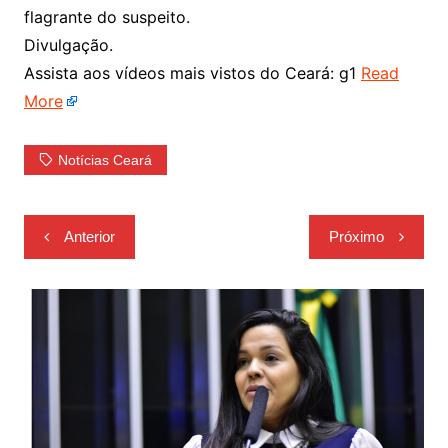
flagrante do suspeito.
Divulgação.
Assista aos vídeos mais vistos do Ceará: g1
Read
More
Notícias Ceará
Navegação
Anterior
Próximo
de
Post