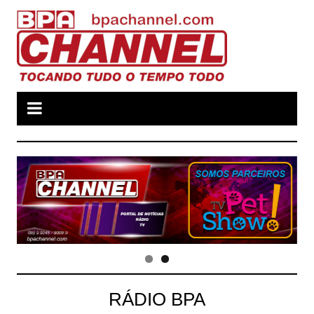
Ir
para
o
conteúdo
RÁDIO BPA