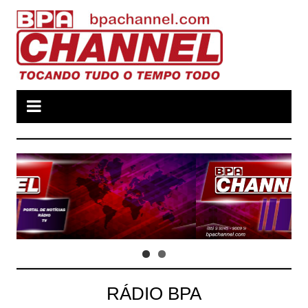
Ir
para
o
conteúdo
RÁDIO BPA