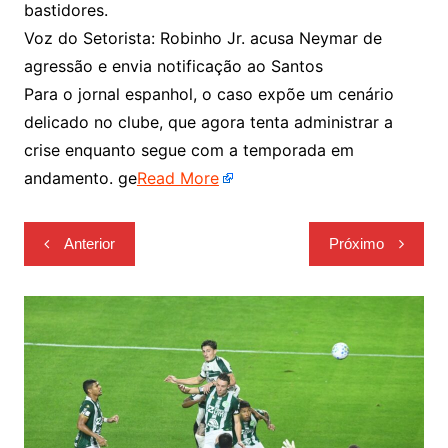
bastidores.
Voz do Setorista: Robinho Jr. acusa Neymar de
agressão e envia notificação ao Santos
Para o jornal espanhol, o caso expõe um cenário
delicado no clube, que agora tenta administrar a
crise enquanto segue com a temporada em
andamento. ge
Read More
Navegação
Anterior
Próximo
de
Post