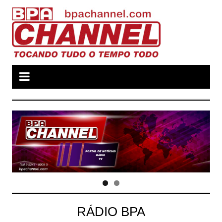
Ir
para
o
conteúdo
RÁDIO BPA