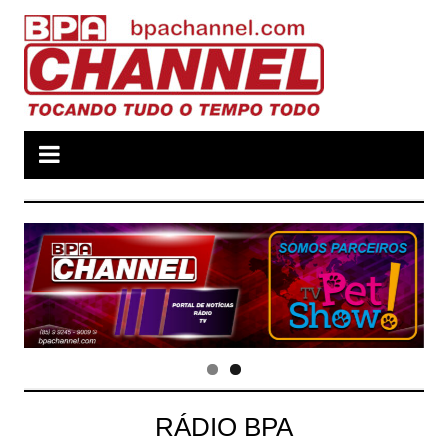
Ir
para
o
conteúdo
RÁDIO BPA