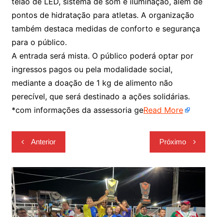
telão de LED, sistema de som e iluminação, além de
pontos de hidratação para atletas. A organização
também destaca medidas de conforto e segurança
para o público.
A entrada será mista. O público poderá optar por
ingressos pagos ou pela modalidade social,
mediante a doação de 1 kg de alimento não
perecível, que será destinado a ações solidárias.
*com informações da assessoria ge
Read More
Navegação
Anterior
Próximo
de
Post