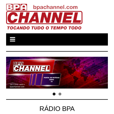
Ir
para
o
conteúdo
RÁDIO BPA