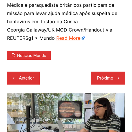
Médica e paraquedista britânicos participam de
missão para levar ajuda médica após suspeita de
hantavírus em Tristão da Cunha.
Georgia Callaway/UK MOD Crown/Handout via
REUTERSg1 > Mundo
Read More
Notícias Mundo
Navegação
Anterior
Próximo
de
Post