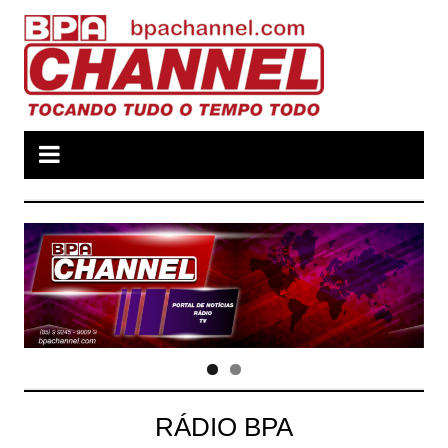
Ir
para
o
conteúdo
RÁDIO BPA