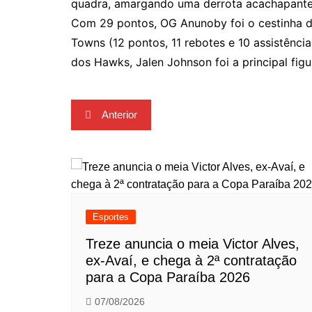
quadra, amargando uma derrota acachapante
Com 29 pontos, OG Anunoby foi o cestinha da
Towns (12 pontos, 11 rebotes e 10 assistênci
dos Hawks, Jalen Johnson foi a principal fig
Navegação
Anterior
de
Post
Esportes
Treze anuncia o meia Victor Alves,
ex-Avaí, e chega à 2ª contratação
para a Copa Paraíba 2026
07/08/2026