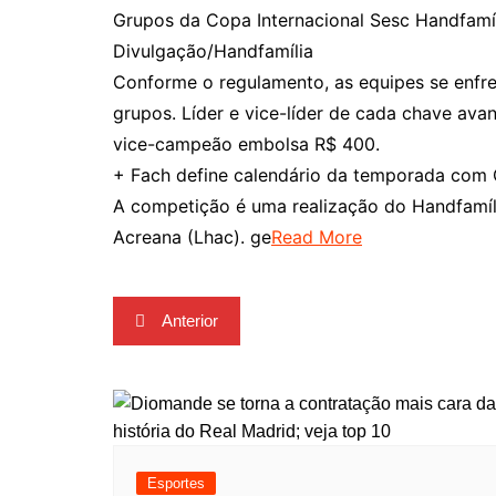
Grupos da Copa Internacional Sesc Handfamí
Divulgação/Handfamília
Conforme o regulamento, as equipes se enfre
grupos. Líder e vice-líder de cada chave av
vice-campeão embolsa R$ 400.
+ Fach define calendário da temporada com C
A competição é uma realização do Handfamíl
Acreana (Lhac). ge
Read More
Navegação
Anterior
de
Post
Esportes