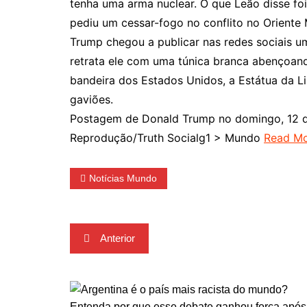
tenha uma arma nuclear. O que Leão disse fo
pediu um cessar-fogo no conflito no Oriente 
Trump chegou a publicar nas redes sociais um
retrata ele com uma túnica branca abençoa
bandeira dos Estados Unidos, a Estátua da L
gaviões.
Postagem de Donald Trump no domingo, 12 d
Reprodução/Truth Socialg1 > Mundo
Read M
Notícias Mundo
Navegação
Anterior
de
Post