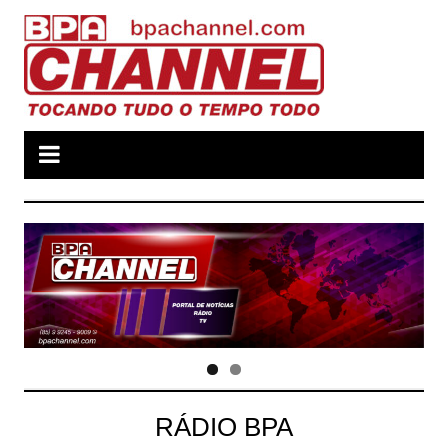
Ir
para
o
conteúdo
RÁDIO BPA