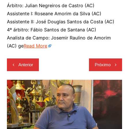
Árbitro: Julian Negreiros de Castro (AC)
Assistente I: Roseane Amorim da Silva (AC)
Assistente II: José Douglas Santos da Costa (AC)
4º árbitro: Fábio Santos de Santana (AC)
Analista de Campo: Josemir Raulino de Amorim
(AC) ge
Read More
Navegação
Anterior
Próximo
de
Post