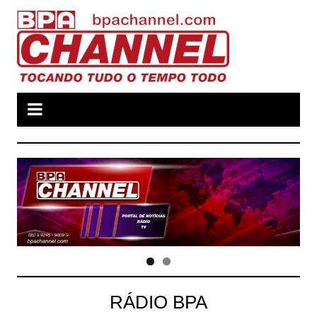
Ir
para
o
conteúdo
RÁDIO BPA