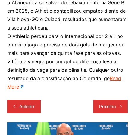
o Alvinegro a se salvar do rebaixamento na Série B
em 2025, o Athletic contabilizou empates diante de
Vila Nova-GO e Cuiabá, resultados que aumentaram
a seca athleticana.
O Athletic perdeu para o Internacional por 2 a 1 no
primeiro jogo e precisa de dois gols de margem ou
mais para avançar da quinta fase para as oitavas.
Vitória alvinegra por um gol de diferença leva a
definição da vaga para os pênaltis. Qualquer outro
resultado dá a classificação ao Colorado. ge
Read
More
Navegação
Anterior
Próximo
de
Post