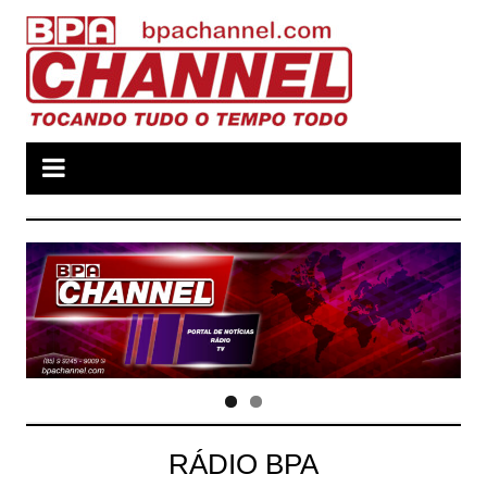
Ir
para
o
conteúdo
RÁDIO BPA