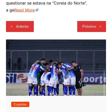
questionar se estava na “Coreia do Norte”.
a ge
Read More
Navegação
Anterior
Próximo
de
Post
Esportes