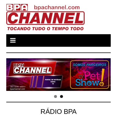
Ir
para
o
conteúdo
RÁDIO BPA