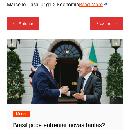
Marcello Casal Jr.g1 > Economia
Read More
Navegação
Anterior
Próximo
de
Post
Mundo
Brasil pode enfrentar novas tarifas?