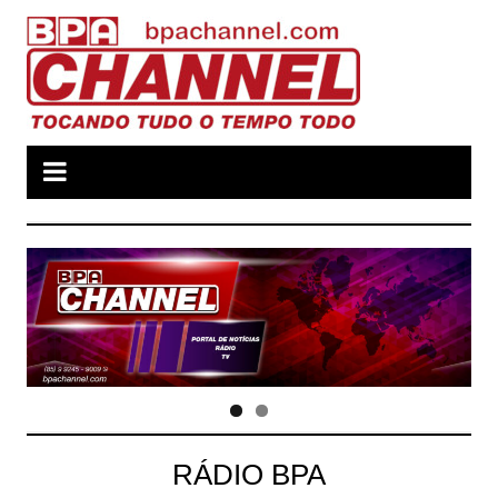
Ir
para
o
conteúdo
RÁDIO BPA