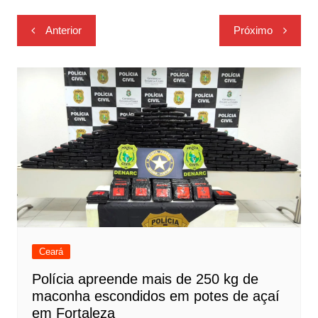
Navegação
Anterior
Próximo
de
Post
Ceará
Polícia apreende mais de 250 kg de
maconha escondidos em potes de açaí
em Fortaleza