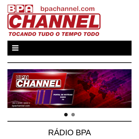
Ir
para
o
conteúdo
RÁDIO BPA