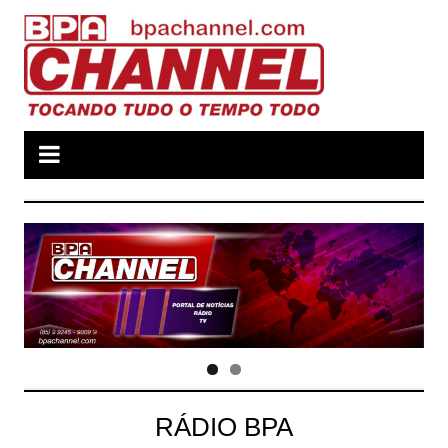
Ir
para
o
conteúdo
RÁDIO BPA