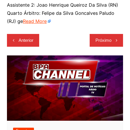
Assistente 2: Joao Henrique Queiroz Da Silva (RN)
Quarto Árbitro: Felipe da Silva Goncalves Paludo
(RJ) ge
Read More
Navegação
Anterior
Próximo
de
Post