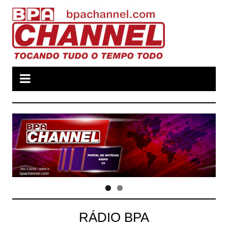
Ir
para
o
conteúdo
RÁDIO BPA