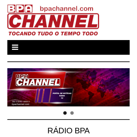
Ir
para
o
conteúdo
RÁDIO BPA