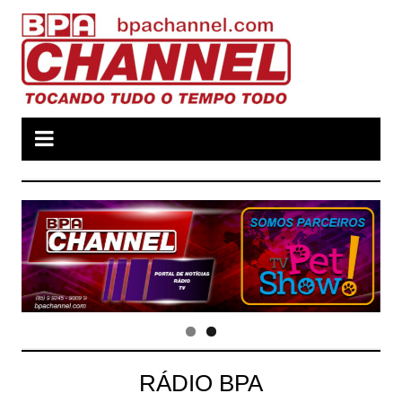
Ir
para
o
conteúdo
RÁDIO BPA