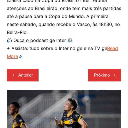
Classificado na Copa do Brasil, o Inter retoma
atenções ao Brasileirão, onde tem mais três partidas
até a pausa para a Copa do Mundo. A primeira
neste sábado, quando recebe o Vasco, às 18h30, no
Beira-Rio.
Ouça o podcast ge Inter
+ Assista: tudo sobre o Inter no ge e na TV ge
Read
More
Navegação
Anterior
Próximo
de
Post