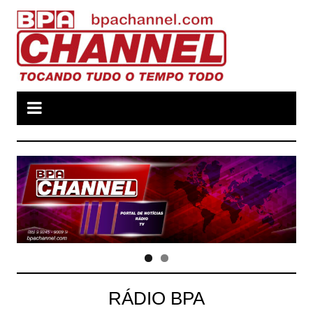
Ir
para
o
conteúdo
RÁDIO BPA