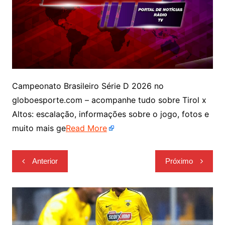
Campeonato Brasileiro Série D 2026 no
globoesporte.com – acompanhe tudo sobre Tirol x
Altos: escalação, informações sobre o jogo, fotos e
muito mais ge
Read More
Navegação
Anterior
Próximo
de
Post