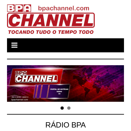
Ir
para
o
conteúdo
RÁDIO BPA