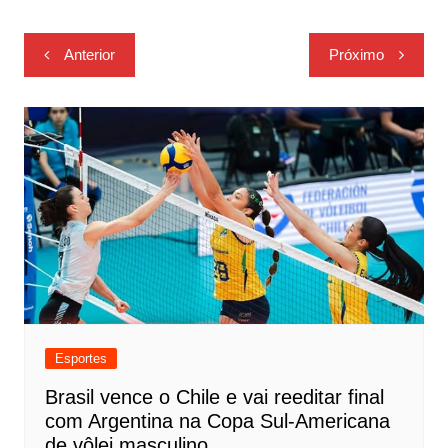
Navegação
Anterior
Próximo
de
Post
Esportes
Brasil vence o Chile e vai reeditar final
com Argentina na Copa Sul-Americana
de vôlei masculino