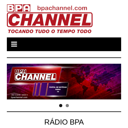
Ir
para
o
conteúdo
RÁDIO BPA