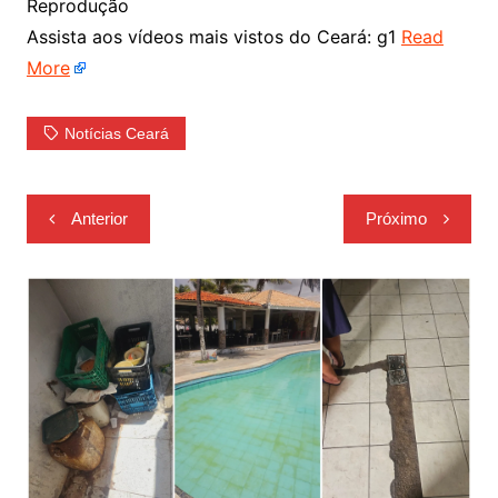
Reprodução
Assista aos vídeos mais vistos do Ceará: g1
Read
More
Notícias Ceará
Navegação
Anterior
Próximo
de
Post