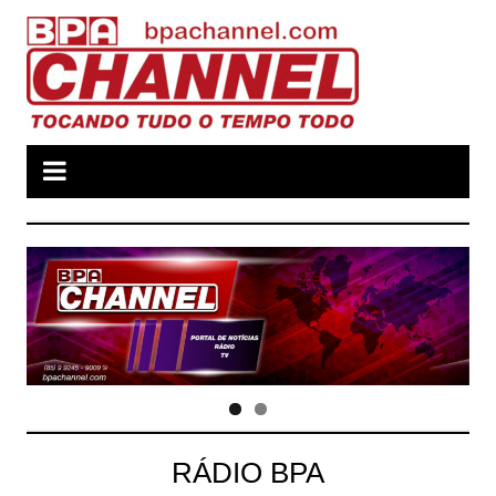
Ir
para
o
conteúdo
RÁDIO BPA