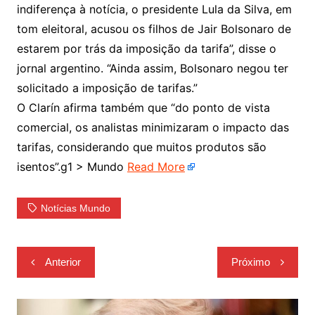
indiferença à notícia, o presidente Lula da Silva, em
tom eleitoral, acusou os filhos de Jair Bolsonaro de
estarem por trás da imposição da tarifa”, disse o
jornal argentino. “Ainda assim, Bolsonaro negou ter
solicitado a imposição de tarifas.”
O Clarín afirma também que “do ponto de vista
comercial, os analistas minimizaram o impacto das
tarifas, considerando que muitos produtos são
isentos”.g1 > Mundo
Read More
Notícias Mundo
Navegação
Anterior
Próximo
de
Post