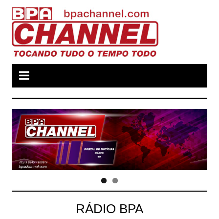
Ir
para
o
conteúdo
RÁDIO BPA