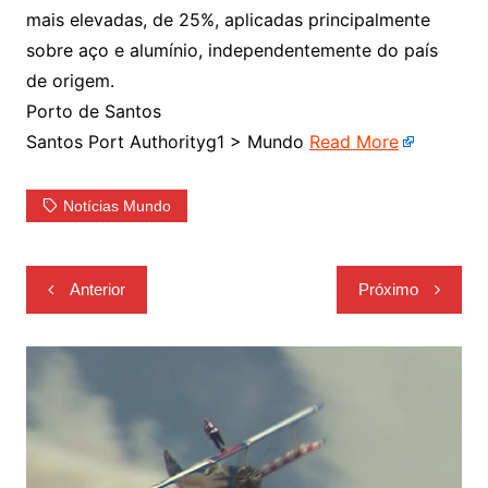
mais elevadas, de 25%, aplicadas principalmente
sobre aço e alumínio, independentemente do país
de origem.
Porto de Santos
Santos Port Authorityg1 > Mundo
Read More
Notícias Mundo
Navegação
Anterior
Próximo
de
Post