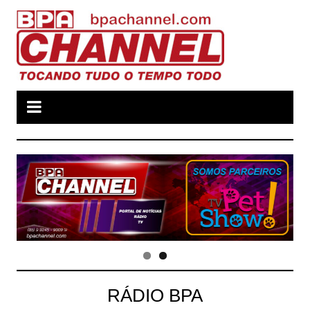
Ir
para
o
conteúdo
RÁDIO BPA